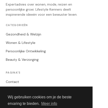
Expertadvies over wonen, mode, reizen en
persoonlijke groei. Lifestyle Kenners deelt
inspirerende ideeën voor een bewuster leven.
CATEGORIEËN
Gezondheid & Welzijn
Wonen & Lifestyle
Persoonlijke Ontwikkeling
Beauty & Verzorging
PAGINA'S
Contact
Privacybeleid
Wij gebruiken cookies om je de beste
Algemene Voorwaarden
ervaring te bieden.
Meer info
Adverteren