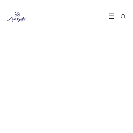
☰
PERSOONLIJKE ONTWIKKELING
Eenvoudige manieren om je
concentratie en focus te
verbeteren
2 November 2023
·
3 min leestijd