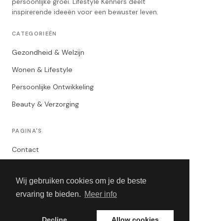
persoonlijke groei. Lifestyle Kenners deelt
inspirerende ideeën voor een bewuster leven.
CATEGORIEËN
Gezondheid & Welzijn
Wonen & Lifestyle
Persoonlijke Ontwikkeling
Beauty & Verzorging
PAGINA'S
Contact
Privacybeleid
Wij gebruiken cookies om je de beste
Algemene Voorwaarden
ervaring te bieden.
Meer info
Adverteren
Decline
Allow cookies