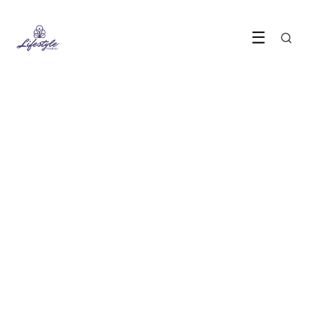
☰
WONEN & LIFESTYLE
Zo maak je je huis slim
zonder ingewikkeld gedoe
1 July 2026
·
5 min leestijd