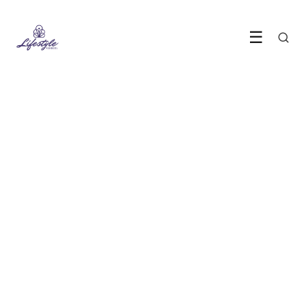
☰
WONEN & LIFESTYLE
Donker hout is de
interieurtrend die overal
opduikt
4 June 2026
·
5 min leestijd