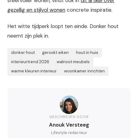
sfeervoller wonen, vindt ook in
dit artikel over
gezellig en stijlvol wonen
concrete inspiratie.
Het witte tijdperk loopt ten einde. Donker hout
neemt zijn plek in.
donker hout
gerookt eiken
hout in huis
interieurtrend 2026
walnoot meubels
warme kleuren interieur
woonkamer inrichten
GESCHREVEN DOOR
Anouk Versteeg
Lifestyle redacteur